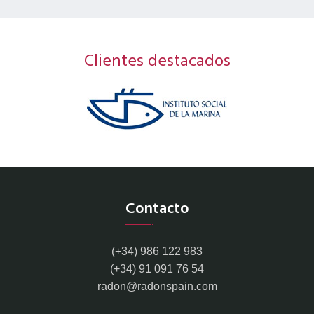
Clientes destacados
Contacto
(+34) 986 122 983
(+34) 91 091 76 54
radon@radonspain.com